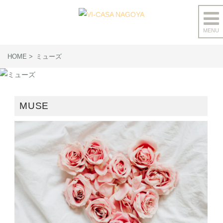
MENU
コ
ン
HOME
ミューズ
テ
ン
ツ
へ
MUSE
ス
キ
ッ
プ