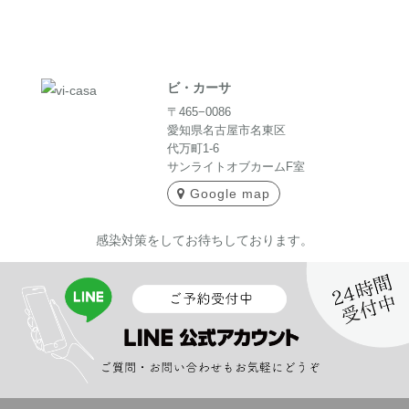
ビ・カーサ
〒465−0086
愛知県名古屋市名東区
代万町1-6
サンライトオブカームF室
Google map
感染対策をしてお待ちしております。