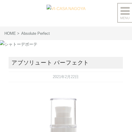
MENU
コ
ン
HOME
Absolute Perfect
テ
ン
ツ
へ
アブソリュート パーフェクト
ス
キ
2021年2月22日
ッ
プ