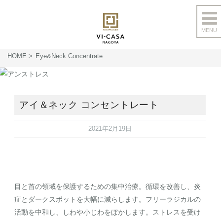
MENU
コ
ン
HOME
Eye&Neck Concentrate
テ
ン
ツ
へ
アイ＆ネック コンセントレート
ス
キ
2021年2月19日
ッ
プ
⽬と⾸の領域を保護するための集中治療。循環を改善し、炎
症とダークスポットを⼤幅に減らします。フリーラジカルの
活動を中和し、しわや⼩じわをぼかします。ストレスを受け