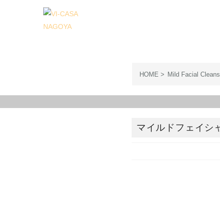
コ
ン
テ
ン
ツ
へ
HOME
Mild Facial Cleans
ス
キ
ッ
プ
マイルドフェイシ