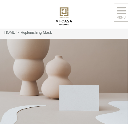
MENU
コ
ン
HOME
Replenishing Mask
テ
ン
ツ
へ
ス
キ
ッ
プ