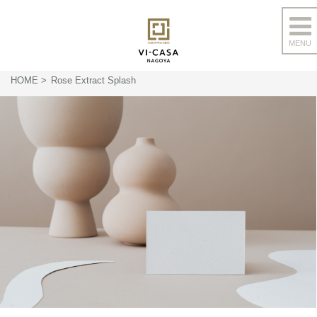
MENU
コ
ン
HOME
Rose Extract Splash
テ
ン
ツ
へ
ス
キ
ッ
プ