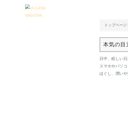
コ
ン
テ
トップページ
ン
ツ
へ
本気の目
ス
キ
日中、眩しい日
ッ
スマホやパソコ
プ
ほぐし、潤いや