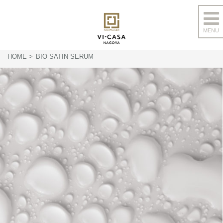
MENU
コ
ン
HOME
BIO SATIN SERUM
テ
ン
ツ
へ
ス
キ
ッ
プ