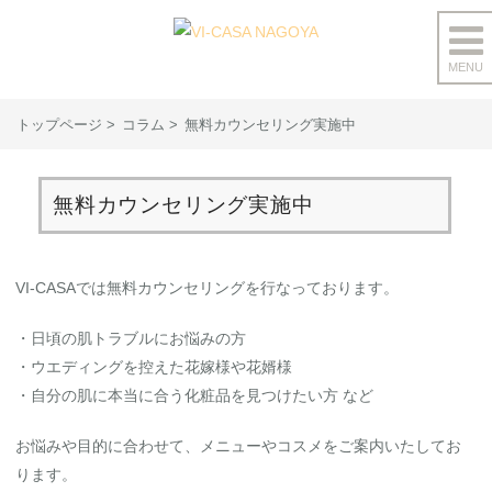
MENU
コ
ン
トップページ
コラム
無料カウンセリング実施中
テ
ン
ツ
無料カウンセリング実施中
へ
ス
キ
VI-CASAでは無料カウンセリングを行なっております。
ッ
プ
・日頃の肌トラブルにお悩みの方
・ウエディングを控えた花嫁様や花婿様
・自分の肌に本当に合う化粧品を見つけたい方 など
お悩みや目的に合わせて、メニューやコスメをご案内いたしてお
ります。