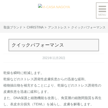
MENU
コ
ン
取扱ブランド
CHRISTINA
アンストレス
クイックパフォーマンス
テ
ン
ツ
クイックパフォーマンス
へ
ス
2021年11月26日
キ
ッ
乾燥を瞬時に軽減します。
プ
乾燥などのストレス誘発性⽪膚疾患からの迅速な緩和。
植物抽出物を補充することにより、乾燥などのストレス誘発性の
⽪膚疾患を迅速に緩和します。
また、DNA保護と細胞機能を改善し、⾓質層の細胞間脂質を再⽣
し、表⽪⽔分損失（TEWL）を減らし、⽪膚を解毒します。