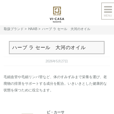
MENU
コ
ン
取扱ブランド
HAAB
ハーブ ラ セール 大河のオイル
テ
ン
ツ
ハーブ ラ セール 大河のオイル
へ
ス
2026年5月27日
キ
ッ
毛細血管や毛細リンパ管など、体のすみずみまで栄養を運び、老
プ
廃物の排泄をサポートする成分を配合。いきいきとした健康的な
状態を保つために役立ちます。
ビ・カーサ