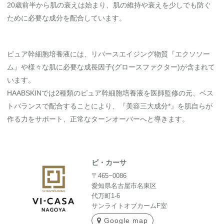
20歳前半から肌の衰えは始まり、肌の維持や衰えを少しでも防ぐ
ために必要な成分を配合しています。
ピュア幹細胞培養液には、リバースエイジング物質『エクソソー
ム』や様々な肌に必要な成長因子(グロースファクター)が含まれて
います。
HAABSKINでは2種類のピュア幹細胞培養液を医師監修の元、ベス
トバランスで配合することにより、『美容三大成分*』を肌自らが
作る力をサポート、正常なターンオーバーへと導きます。
ビ・カーサ
〒465−0086
愛知県名古屋市名東区
代万町1-6
サンライトオブカームF室
Google map