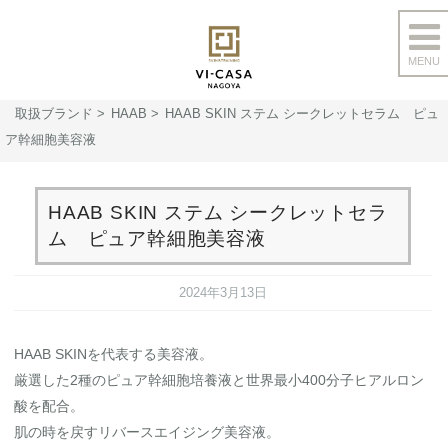
MENU
コ
ン
取扱ブランド
HAAB
HAAB SKIN ステム シークレットセラム ピュ
テ
ア幹細胞美容液
ン
ツ
へ
HAAB SKIN ステム シークレットセラ
ス
ム ピュア幹細胞美容液
キ
ッ
2024年3月13日
プ
HAAB SKINを代表する美容液。
厳選した2種のピュア幹細胞培養液と世界最小400分子ヒアルロン
酸を配合。
肌の時を戻すリバースエイジング美容液。