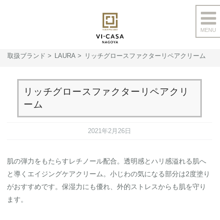
MENU
コ
ン
取扱ブランド
LAURA
リッチグロースファクターリペアクリーム
テ
ン
ツ
リッチグロースファクターリペアクリ
へ
ーム
ス
キ
2021年2月26日
ッ
プ
肌の弾力をもたらすレチノール配合。透明感とハリ感溢れる肌へ
と導くエイジングケアクリーム。小じわの気になる部分は2度塗り
がおすすめです。保湿力にも優れ、外的ストレスからも肌を守り
ます。