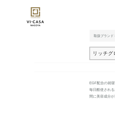
コ
ン
テ
ン
ツ
取扱ブランド
へ
ス
キ
リッチグ
ッ
プ
EGF配合の就
毎日酷使される
間に美容成分が