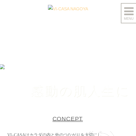
MENU
コ
ン
テ
ン
ツ
へ
ス
キ
ッ
感動の肌人生に
プ
CONCEPT
VI–CASAはカラダの内と外のつながりを大切にし、