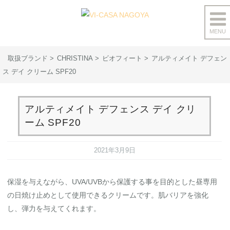
MENU
コ
ン
取扱ブランド
CHRISTINA
ビオフィート
アルティメイト デフェン
テ
ス デイ クリーム SPF20
ン
ツ
へ
アルティメイト デフェンス デイ クリ
ス
ーム SPF20
キ
ッ
2021年3月9日
プ
保湿を与えながら、UVA/UVBから保護する事を目的とした昼専用
の日焼け止めとして使用できるクリームです。肌バリアを強化
し、弾力を与えてくれます。