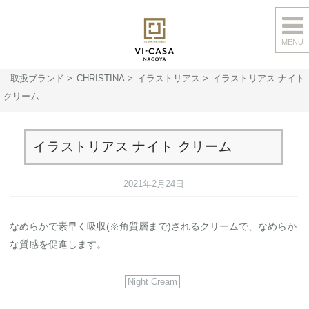
MENU
コ
ン
取扱ブランド
CHRISTINA
イラストリアス
イラストリアス ナイト
テ
クリーム
ン
ツ
へ
イラストリアス ナイト クリーム
ス
キ
2021年2月24日
ッ
プ
なめらかで素早く吸収(※角質層まで)されるクリームで、なめらか
な質感を促進します。
Night Cream