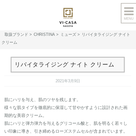
MENU
コ
ン
取扱ブランド
CHRISTINA
ミューズ
リバイタライジング ナイト
テ
クリーム
ン
ツ
へ
リバイタライジング ナイト クリーム
ス
キ
2021年3月9日
ッ
プ
肌にハリを与え、肌のツヤを残します。
様々な肌タイプを徹底的に保湿して甘やかすように設計された画
期的な美容クリーム。
肌にハリと弾力弾力を与えるグリコール酸と、肌を明るく若々し
い印象に導き、引き締めるローズステムセルが含まれています。