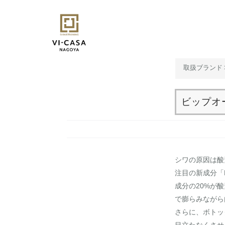
コ
ン
テ
ン
ツ
取扱ブランド
へ
ス
キ
ビップオ
ッ
プ
シワの原因は酸
注目の新成分「
成分の20%が
で膨らみながら
さらに、ボトッ