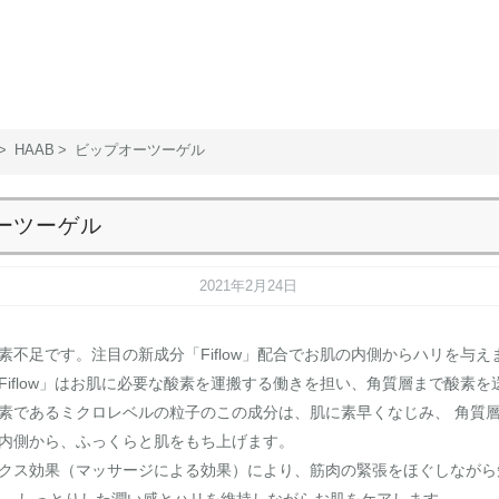
HAAB
ビップオーツーゲル
ーツーゲル
2021年2月24日
素不足です。注目の新成分「Fiflow」配合でお肌の内側からハリを与え
Fiflow」はお肌に必要な酸素を運搬する働きを担い、角質層まで酸素
酸素であるミクロレベルの粒子のこの成分は、肌に素早くなじみ、 角質
内側から、ふっくらと肌をもち上げます。
クス効果（マッサージによる効果）により、筋肉の緊張をほぐしながら