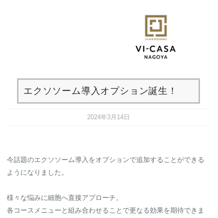
コ
ン
新着情報
エクソソーム導入オプション誕生！
テ
ン
ツ
エクソソーム導入オプション誕生！
へ
ス
2024年3月14日
キ
ッ
プ
今話題のエクソソーム導入をオプションで追加することができる
ようになりました。
様々な悩みに細胞へ直接アプローチ。
各コースメニューと組み合わせることで更なる効果を期待できま